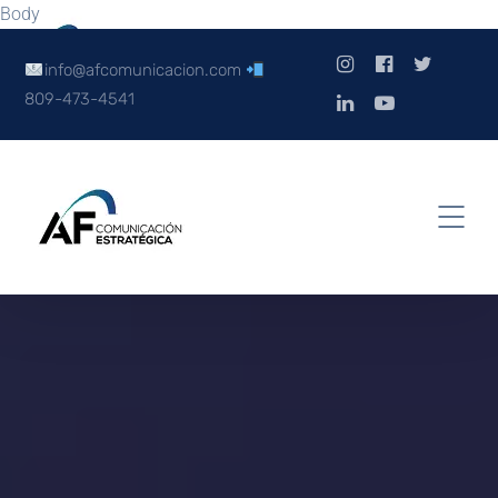
Body
info@afcomunicacion.com
809-473-4541