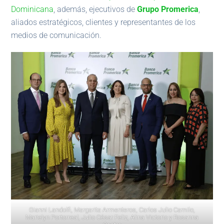
Dominicana
, además, ejecutivos de
Grupo Promerica
,
aliados estratégicos, clientes y representantes de los
medios de comunicación.
Gianni Landolfi, Margarita Armenteros, Carlos Julio Camilo,
Marielyn Portorreal, Julio César Feliz, Alina Victorio y Rosanna