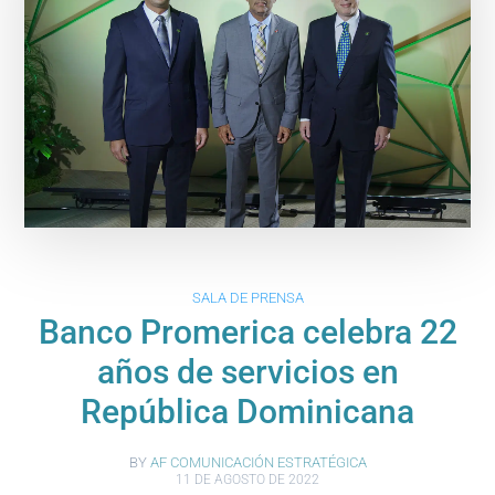
SALA DE PRENSA
Banco Promerica celebra 22
años de servicios en
República Dominicana
BY
AF COMUNICACIÓN ESTRATÉGICA
11 DE AGOSTO DE 2022