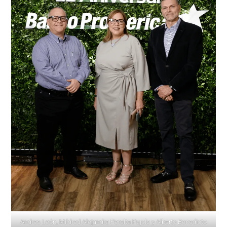
Andres León, Mildred Alejandra Peralta Pujols y Alberto Benedicto