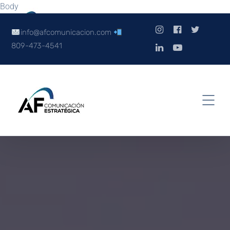
Body
info@afcomunicacion.com
809-473-4541