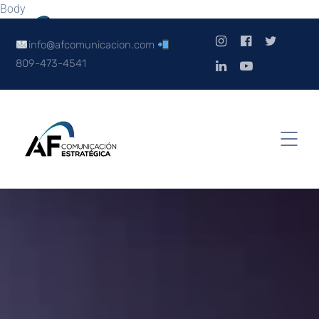
Body
info@afcomunicacion.com
809-473-4541