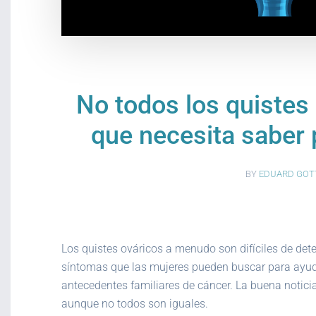
No todos los quistes
que necesita saber 
BY
EDUARD GOT
Los quistes ováricos a menudo son difíciles de det
síntomas que las mujeres pueden buscar para ayud
antecedentes familiares de cáncer. La buena noticia
aunque no todos son iguales.