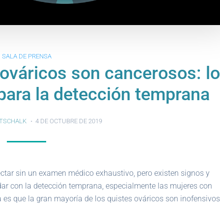
SALA DE PRENSA
 ováricos son cancerosos: lo
para la detección temprana
TSCHALK
4 DE OCTUBRE DE 2019
ectar sin un examen médico exhaustivo, pero existen signos y
ar con la detección temprana, especialmente las mujeres con
 es que la gran mayoría de los quistes ováricos son inofensivos