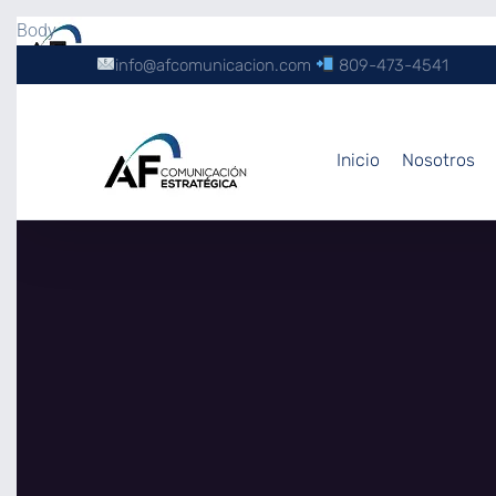
Body
info@afcomunicacion.com
809-473-4541
Inicio
Nosotros