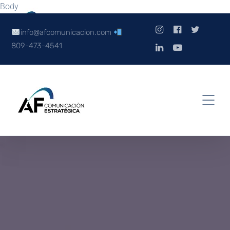
Body
info@afcomunicacion.com
809-473-4541