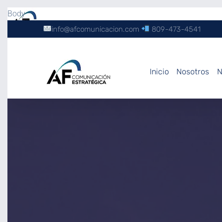
Body
info@afcomunicacion.com
809-473-4541
Inicio
Nosotros
N