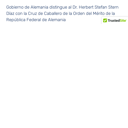
Gobierno de Alemania distingue al Dr. Herbert Stefan Stern
Díaz con la Cruz de Caballero de la Orden del Mérito de la
República Federal de Alemania
Los intentos de fraude digital en República Dominicana
registran el segundo nivel más alto de América Latina (6,5%)
en 2025, con el ‘vishing’ como principal causa de las
pérdidas
Amelia Reyes Mora: “Comunicar no es sólo hablar. Es
persuadir, conectar y generar confianza”
Los tumores cerebrales benignos también pueden afectar
funciones vitales, advierte especialista de Cleveland Clinic