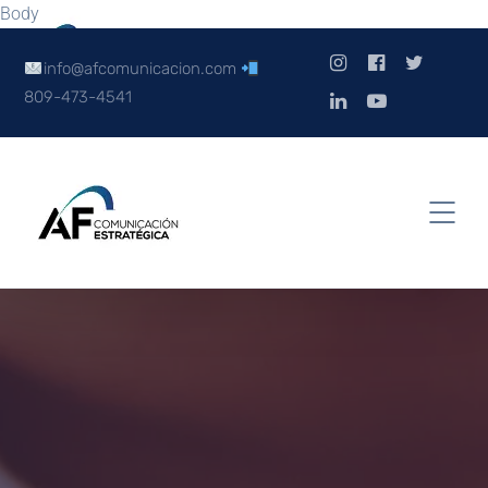
Body
info@afcomunicacion.com
809-473-4541