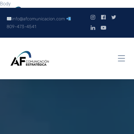
Body
info@afcomunicacion.com
809-473-4541