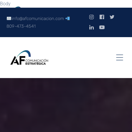
Body
info@afcomunicacion.com
809-473-4541