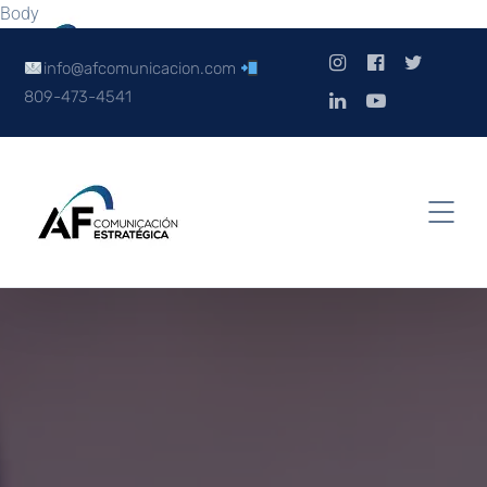
Body
info@afcomunicacion.com
809-473-4541