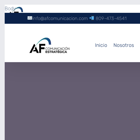
Body
info@afcomunicacion.com
809-473-4541
Inicio
Nosotros